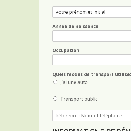
P
r
é
Année de naissance
n
o
m
e
t
Occupation
i
n
i
t
Quels modes de transport utilise
i
J'ai une auto
a
l
*
Transport public
R
é
f
é