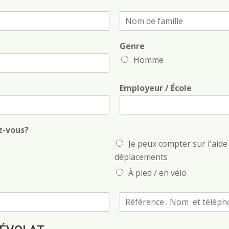
N
o
m
Genre
d
e
Homme
f
a
m
Employeur / École
i
l
l
e
z-vous?
*
Je peux compter sur l'aid
déplacements
À pied / en vélo
R
é
f
é