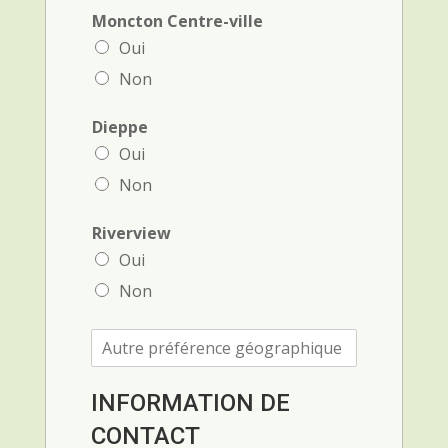
Moncton Centre-ville
Oui
Non
Dieppe
Oui
Non
Riverview
Oui
Non
A
u
t
r
INFORMATION DE
e
CONTACT
p