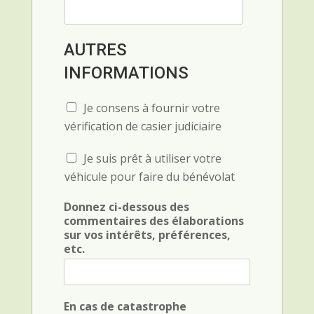
AUTRES
INFORMATIONS
C
Je consens à fournir votre
h
vérification de casier judiciaire
e
c
C
Je suis prêt à utiliser votre
k
h
b
véhicule pour faire du bénévolat
e
o
c
x
Donnez ci-dessous des
k
F
commentaires des élaborations
b
i
sur vos intérêts, préférences,
o
e
etc.
x
l
F
d
i
(
e
c
En cas de catastrophe
l