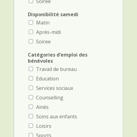
Soiree
Disponibilité samedi
Matin
Après-midi
Soiree
c
Catégories d’emploi des
o
bénévoles
m
Travail de bureau
m
e
Education
n
Services sociaux
t
a
Counselling
i
r
Ainés
e
Soins aux enfants
s
Loisirs
Sports