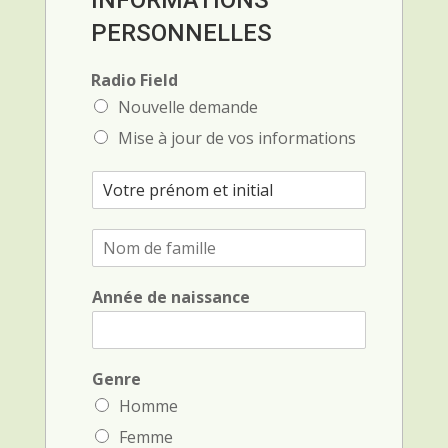
INFORMATIONS
PERSONNELLES
Radio Field
Nouvelle demande
Mise à jour de vos informations
P
r
é
N
n
o
o
m
m
Année de naissance
d
e
e
t
f
i
a
n
m
Genre
i
i
t
Homme
l
i
Femme
l
a