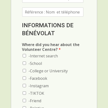
é
f
R
é
é
r
f
e
é
n
INFORMATIONS DE
r
c
BÉNÉVOLAT
e
e
n
1
c
(
Where did you hear about the
e
N
Volunteer Centre?
*
(
o
-Internet search
N
m
o
e
-School
m
t
-College or University
e
t
t
é
-Facebook
t
l
-Instagram
é
é
l
p
-TIKTOK
é
h
-Friend
p
o
h
n