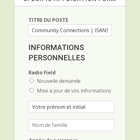
TITRE DU POSTE
INFORMATIONS
PERSONNELLES
Radio Field
Nouvelle demande
Mise à jour de vos informations
P
r
é
N
n
o
o
m
m