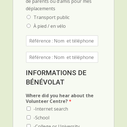
de parents ou d’amis pour mes
déplacements
Transport public
À pied / en vélo
R
é
f
R
é
é
r
f
e
é
n
INFORMATIONS DE
r
c
BÉNÉVOLAT
e
e
n
1
c
(
Where did you hear about the
e
N
Volunteer Centre?
*
(
o
-Internet search
N
m
o
e
-School
m
t
-College or University