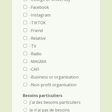
e
t
t
é
-Facebook
t
l
-Instagram
é
é
l
p
-TIKTOK
é
h
-Friend
p
o
h
n
-Relative
o
e
n
-TV
)
e
-Radio
)
-MAGMA
-CAFI
-Business or organisation
-Non-profit organisation
Besoins particuliers
J'ai des besoins particuliers
Je n'ai pas de besoins