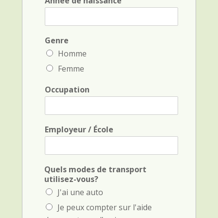
Année de naissance
d
e
e
t
f
i
a
n
m
Genre
i
i
t
Homme
l
i
Femme
l
a
e
l
*
*
Occupation
Employeur / École
Quels modes de transport
utilisez-vous?
J'ai une auto
Je peux compter sur l'aide