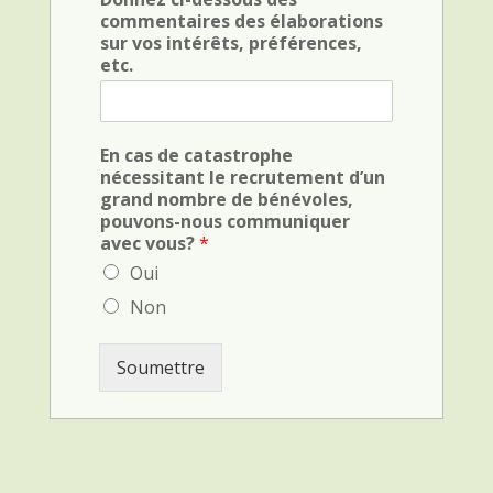
k
F
commentaires des élaborations
b
i
sur vos intérêts, préférences,
o
e
etc.
x
l
F
d
i
(
e
c
En cas de catastrophe
l
r
nécessitant le recrutement d’un
d
i
grand nombre de bénévoles,
(
m
pouvons-nous communiquer
v
i
avec vous?
*
e
n
h
Oui
a
i
l
Non
c
)
u
l
Soumettre
e
)