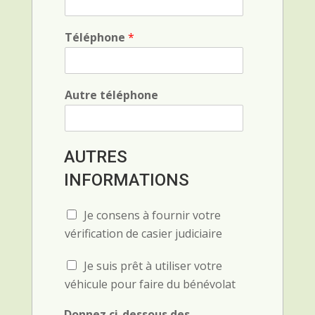
o
p
s
h
t
Téléphone
*
i
a
q
l
u
e
Autre téléphone
R
AUTRES
é
f
INFORMATIONS
é
r
C
Je consens à fournir votre
e
h
n
vérification de casier judiciaire
e
c
c
e
C
Je suis prêt à utiliser votre
k
*
h
b
véhicule pour faire du bénévolat
e
o
c
x
Donnez ci-dessous des