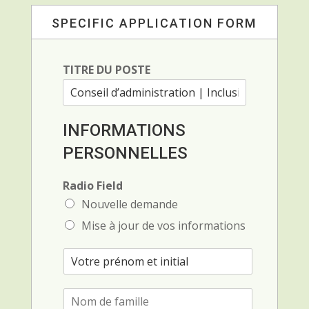
SPECIFIC APPLICATION FORM
TITRE DU POSTE
INFORMATIONS
PERSONNELLES
Radio Field
Nouvelle demande
Mise à jour de vos informations
P
r
é
N
n
o