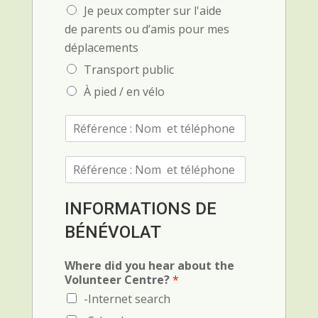
Je peux compter sur l'aide
de parents ou d’amis pour mes
déplacements
Transport public
À pied / en vélo
R
é
f
R
é
é
r
f
e
é
n
INFORMATIONS DE
r
c
BÉNÉVOLAT
e
e
n
1
c
(
Where did you hear about the
e
N
Volunteer Centre?
*
(
o
-Internet search
N
m