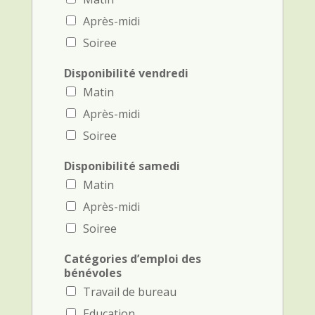
Après-midi
Soiree
Disponibilité vendredi
Matin
Après-midi
Soiree
T
Disponibilité samedi
é
Matin
l
é
Après-midi
p
Soiree
h
o
n
Catégories d’emploi des
e
bénévoles
F
Travail de bureau
i
e
Education