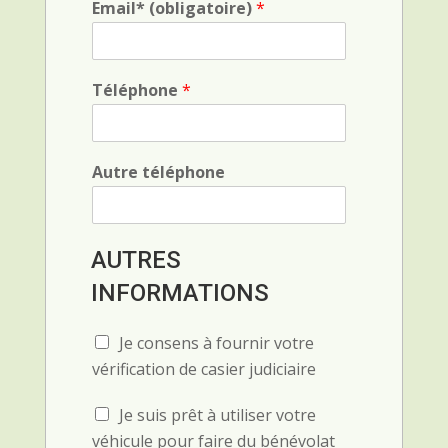
Email* (obligatoire)
*
e
r
c
p
a
e
o
p
s
h
t
Téléphone
*
i
a
q
l
u
e
Autre téléphone
AUTRES
INFORMATIONS
C
Je consens à fournir votre
h
vérification de casier judiciaire
e
c
C
Je suis prêt à utiliser votre
k
h
b
véhicule pour faire du bénévolat