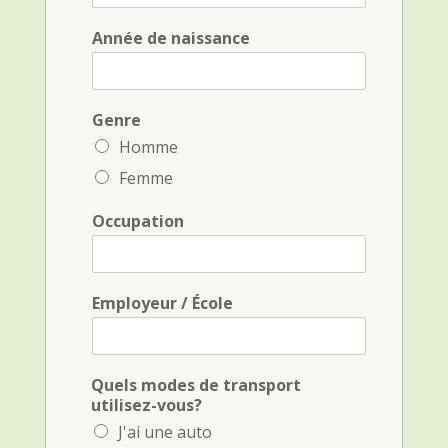
o
m
m
Année de naissance
d
e
e
t
f
i
a
n
m
Genre
i
i
t
Homme
l
i
Femme
l
a
e
l
*
*
Occupation
Employeur / École
Quels modes de transport
utilisez-vous?
J'ai une auto