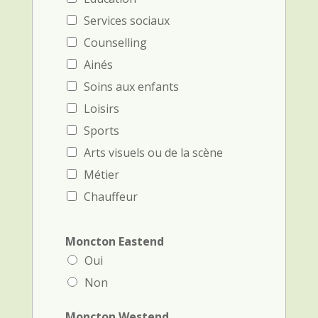
l
Services sociaux
d
h
Counselling
e
Ainés
a
r
Soins aux enfants
Loisirs
Sports
Arts visuels ou de la scène
Métier
Chauffeur
Moncton Eastend
Oui
Non
Moncton Westend