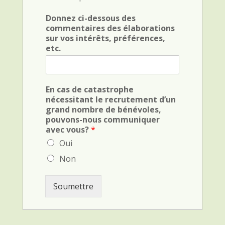
e
o
c
x
Donnez ci-dessous des
k
F
commentaires des élaborations
b
i
sur vos intérêts, préférences,
o
e
etc.
x
l
F
d
i
(
e
c
En cas de catastrophe
l
r
nécessitant le recrutement d’un
d
i
grand nombre de bénévoles,
(
m
pouvons-nous communiquer
v
i
avec vous?
*
e
n
h
Oui
a
i
l
Non
c
)
u
l
Soumettre
e
)