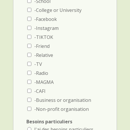
o
e
-School
m
t
-College or University
e
t
t
é
-Facebook
t
l
-Instagram
é
é
l
p
-TIKTOK
é
h
-Friend
p
o
h
n
-Relative
o
e
n
-TV
)
e
-Radio
)
-MAGMA
-CAFI
-Business or organisation
-Non-profit organisation
Besoins particuliers
J'ai des besoins particuliers