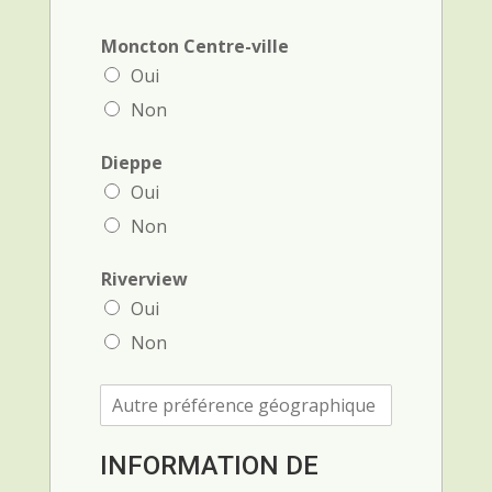
Moncton Centre-ville
Oui
Non
Dieppe
Oui
Non
Riverview
Oui
Non
A
u
t
r
INFORMATION DE
e