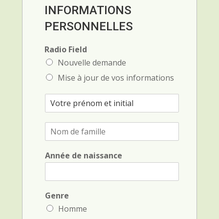
INFORMATIONS
PERSONNELLES
Radio Field
Nouvelle demande
Mise à jour de vos informations
P
r
é
N
n
o
o
m
m
Année de naissance
d
e
e
t
f
i
a
n
m
Genre
i
i
t
Homme
l
i