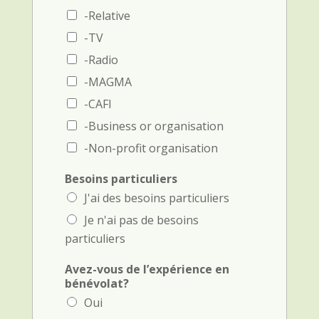
h
n
-Relative
o
e
n
-TV
)
e
-Radio
)
-MAGMA
-CAFI
-Business or organisation
-Non-profit organisation
Besoins particuliers
J'ai des besoins particuliers
Je n'ai pas de besoins
particuliers
Avez-vous de l’expérience en
bénévolat?
Oui