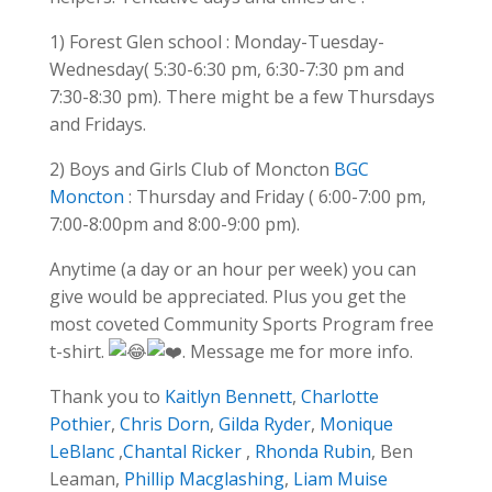
1) Forest Glen school : Monday-Tuesday-
Wednesday( 5:30-6:30 pm, 6:30-7:30 pm and
7:30-8:30 pm). There might be a few Thursdays
and Fridays.
2) Boys and Girls Club of Moncton
BGC
Moncton
: Thursday and Friday ( 6:00-7:00 pm,
7:00-8:00pm and 8:00-9:00 pm).
Anytime (a day or an hour per week) you can
give would be appreciated. Plus you get the
most coveted Community Sports Program free
t-shirt.
. Message me for more info.
Thank you to
Kaitlyn Bennett
,
Charlotte
Pothier
,
Chris Dorn
,
Gilda Ryder
,
Monique
LeBlanc
,
Chantal Ricker
,
Rhonda Rubin
, Ben
Leaman,
Phillip Macglashing
,
Liam Muise