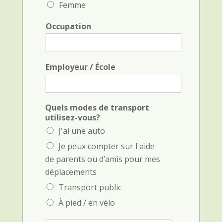
Femme
l
a
e
l
*
*
Occupation
Employeur / École
Quels modes de transport
utilisez-vous?
J'ai une auto
Je peux compter sur l'aide
de parents ou d’amis pour mes
déplacements
Transport public
À pied / en vélo