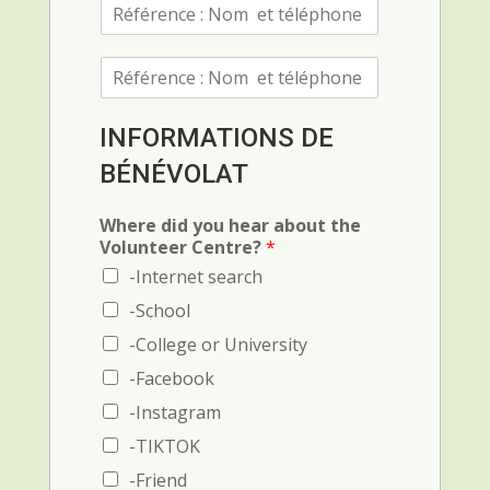
R
é
f
R
é
é
r
f
e
é
n
INFORMATIONS DE
r
c
BÉNÉVOLAT
e
e
n
1
c
(
Where did you hear about the
e
N
Volunteer Centre?
*
(
o
-Internet search
N
m
o
e
-School
m
t
-College or University
e
t
t
é
-Facebook
t
l
-Instagram
é
é
l
p
-TIKTOK
é
h
-Friend
p
o