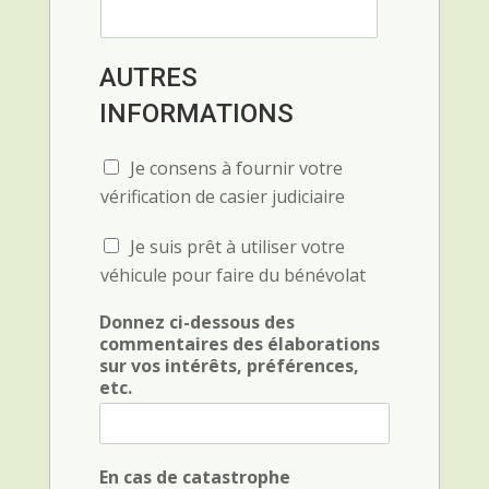
AUTRES
INFORMATIONS
C
Je consens à fournir votre
h
vérification de casier judiciaire
e
c
C
Je suis prêt à utiliser votre
k
h
b
véhicule pour faire du bénévolat
e
o
c
x
Donnez ci-dessous des
k
F
commentaires des élaborations
b
i
sur vos intérêts, préférences,
o
e
etc.
x
l
F
d
i
(
e
c
En cas de catastrophe
l