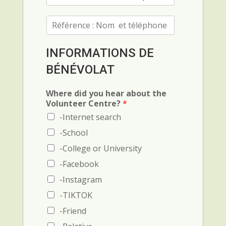
é
f
R
é
é
r
f
e
é
n
INFORMATIONS DE
r
c
BÉNÉVOLAT
e
e
n
1
c
(
Where did you hear about the
e
N
Volunteer Centre?
*
(
o
-Internet search
N
m
o
e
-School
m
t
-College or University
e
t
t
é
-Facebook
t
l
-Instagram
é
é
l
p
-TIKTOK
é
h
-Friend
p
o
h
n