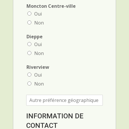
Moncton Centre-ville
Oui
Non
Dieppe
Oui
Non
Riverview
Oui
Non
A
u
t
r
INFORMATION DE
e
CONTACT
p